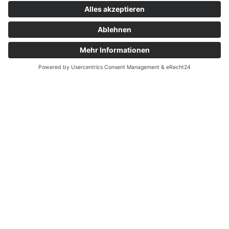
Geldanlage
Beratung für Ihre erfolgreiche Geldanlage –
nachhaltig, renditestark, individuell auf Sie
abgestimmt.
Sachversicherung
Die Sachversicherung schützt Ihr Eigentum