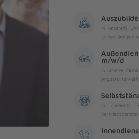
Auszubild
In unserem Unte
Entwicklungsmögl
Außendiens
m/w/d
In unserer Firm
Angestelltenverh
Selbststän
In unserem Te
Vertriebspartner
Innendienst