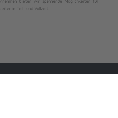
rnehmen bieten wir spannende Möglichkeiten für
eiter in Teil- und Vollzeit.
nks
Kontakt zu uns
Schrodi Finance GmbH
Kurze Str. 5
89522 Heidenheim an der Brenz