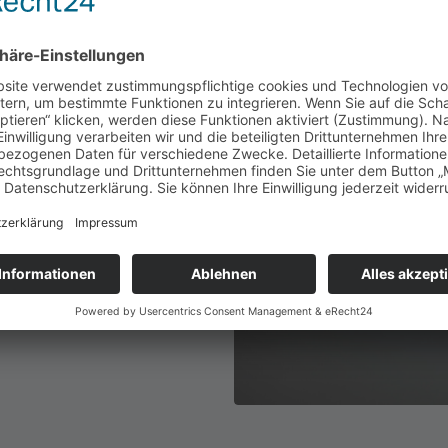
t es meine Intention, unsere
nen zukunftsorientierten
 Weiterbildung zu bieten.