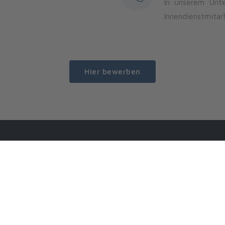
In unserem Unte
Innendienstmitarb
Hier bewerben
Direktlinks
Nützliche Li
Über uns
Karriere
Leistungen
Simplr