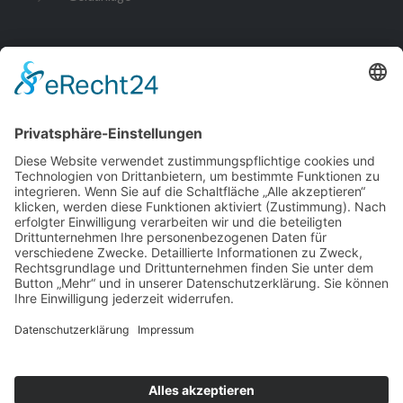
Kontakt zu uns
Schrodi Finance GmbH
Kurze Str. 5
89522 Heidenheim an der Brenz
info@schrodi-finance.de
07321 3530 397
Copyright 2026 © Schrodi Finance GmbH . Powered by